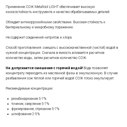
Применение СОЖ Metaltool LIGHT обеспечивает высокую
износостойкость инструмента и качество обрабатываемых деталей.
Обладает антикоррозийными свойствами. Высокая стойкость к
бактериальному и микробному поражению.
Не содержит соединений нитритов и хлора.
Способ приготовления: смешать с высококачественной (чистой) водой в
нужной концентрации. Сначала в емкость вливается расчетное
количество воды, затем расчетное количество СОЖ.
Не допускается смешения с горячей водой!
Вода позволяет
концентрату переходить из масленной фазы в эмульсионную. В случае
разбавления сож теплой или горячей водой СОЖ плохо эмульгирует.
Рекомендуемые концентрации:
резьбонарезание 5-7%
точение, сверление 5-7%
фрезерование, отрезание 5-7%
шлифование 2-5%