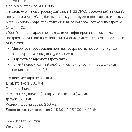
Применение:
Для резки стали до 800 Н/мм2
Изготовлены из быстрорежущей стали HSS-DMo5, содержащей ванадий,
вольфрам и молибден, благодаря чему инструмент обладает отличными
механическими характеристиками и высокой прочностью с твердостью
64 ± 1 HRC.
«Обработанная паром» поверхность модифицирована с помощью
воздействия углекислого газа при высоких температурах около 350°C. В
результате:
Микропоры, образовавшиеся на поверхности, позволяют лучше
распределять охлаждающую жидкость.
Твердость поверхности достигает 900 HV.
Тонкий поверхностный слой снижает силу трения. Коэффициент
трения составляет 0,6.
Технические характеристики
Диаметр диска 500 мм
Толщина 4 мм
Внутренний диаметр (посадочное отверстие) 40 мм,
допуск H750 мм
Кол-во и форма зубьев 260 HZ
Дополнительные отверстия 2-15-80 + 2-15-100 + 4-12-64
LxWxH: 60x60x5 mm
Weight: 6 g