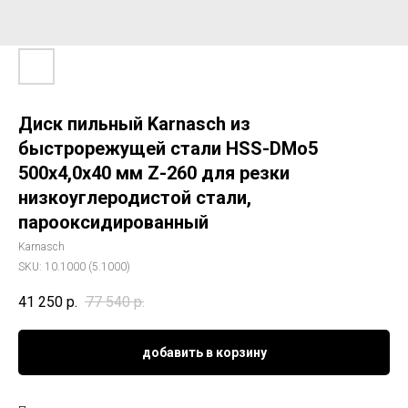
Диск пильный Karnasch из
быстрорежущей стали HSS-DMo5
500х4,0х40 мм Z-260 для резки
низкоуглеродистой стали,
парооксидированный
Karnasch
SKU:
10.1000 (5.1000)
41 250
р.
77 540
р.
добавить в корзину