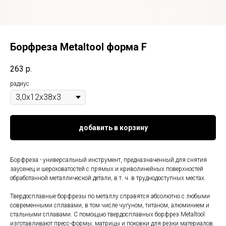
Борфреза Metaltool форма F
263
р.
радиус
добавить в корзину
Борфреза - универсальный инструмент, предназначенный для снятия
заусенец и шероховатостей с прямых и криволинейных поверхностей
обработанной металлической детали, в т. ч. в труднодоступных местах.
Твердосплавные борфрезы по металлу справятся абсолютно с любыми
современными сплавами, в том числе чугуном, титаном, алюминием и
стальными сплавами. С помощью твердосплавных борфрез Metaltool
изготавливают пресс-формы, матрицы и поковки для резки материалов.